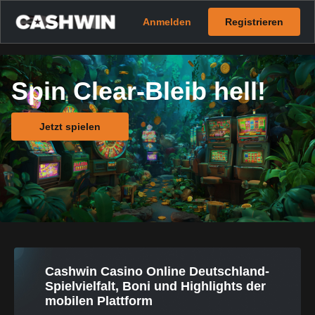
Anmelden
Registrieren
Spin Clear-Bleib hell!
Jetzt spielen
Cashwin Casino Online Deutschland-
Spielvielfalt, Boni und Highlights der
mobilen Plattform