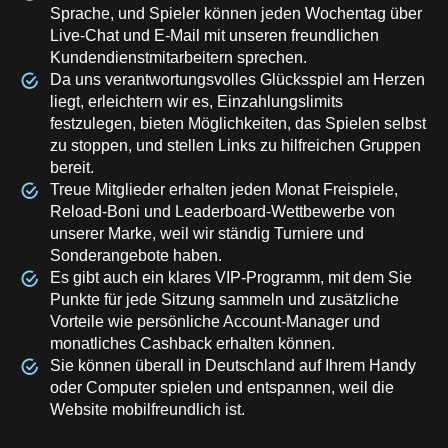
Sprache, und Spieler können jeden Wochentag über
Live-Chat und E-Mail mit unseren freundlichen
Kundendienstmitarbeitern sprechen.
Da uns verantwortungsvolles Glücksspiel am Herzen
liegt, erleichtern wir es, Einzahlungslimits
festzulegen, bieten Möglichkeiten, das Spielen selbst
zu stoppen, und stellen Links zu hilfreichen Gruppen
bereit.
Treue Mitglieder erhalten jeden Monat Freispiele,
Reload-Boni und Leaderboard-Wettbewerbe von
unserer Marke, weil wir ständig Turniere und
Sonderangebote haben.
Es gibt auch ein klares VIP-Programm, mit dem Sie
Punkte für jede Sitzung sammeln und zusätzliche
Vorteile wie persönliche Account-Manager und
monatliches Cashback erhalten können.
Sie können überall in Deutschland auf Ihrem Handy
oder Computer spielen und entspannen, weil die
Website mobilfreundlich ist.