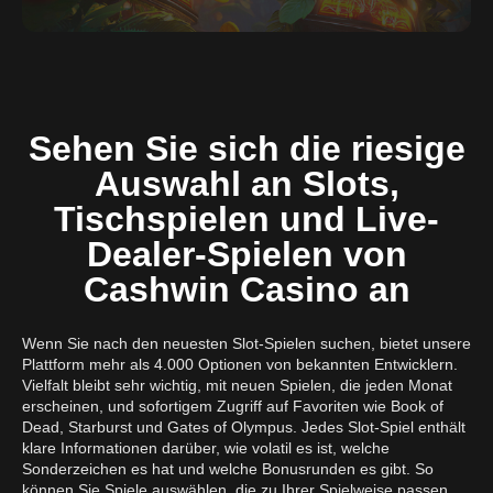
Sehen Sie sich die riesige
Auswahl an Slots,
Tischspielen und Live-
Dealer-Spielen von
Cashwin Casino an
Wenn Sie nach den neuesten Slot-Spielen suchen, bietet unsere
Plattform mehr als 4.000 Optionen von bekannten Entwicklern.
Vielfalt bleibt sehr wichtig, mit neuen Spielen, die jeden Monat
erscheinen, und sofortigem Zugriff auf Favoriten wie Book of
Dead, Starburst und Gates of Olympus. Jedes Slot-Spiel enthält
klare Informationen darüber, wie volatil es ist, welche
Sonderzeichen es hat und welche Bonusrunden es gibt. So
können Sie Spiele auswählen, die zu Ihrer Spielweise passen.