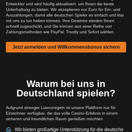
Entwickler und wird häufig aktualisiert, um Ihnen die beste
Unterhaltung zu bieten. Wir akzeptieren nur Euro für Ein- und
Auszahlungen, damit alle deutschen Spieler es einfach und klar
mit uns zu tun haben können. Ihre Gewinne werden Ihnen
schnell zugeschickt, und Sie können aus einer Reihe von
Zahlungsmethoden wie PayPal, Trustly und Sofort wählen.
Jetzt anmelden und Willkommensbonus sichern
Warum bei uns in
Deutschland spielen?
Aufgrund strenger Lizenzregeln ist unsere Plattform nur für
Einwohner verfügbar, die das volle Casino-Erlebnis in einem
sicheren und freundlichen Raum genießen möchten.
Wir bieten großartige Unterstützung für die deutsche