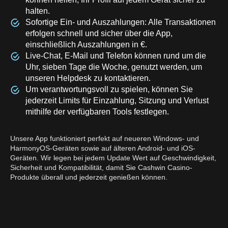
halten.
Sofortige Ein- und Auszahlungen: Alle Transaktionen
erfolgen schnell und sicher über die App,
einschließlich Auszahlungen in €.
Live-Chat, E-Mail und Telefon können rund um die
Uhr, sieben Tage die Woche, genutzt werden, um
unseren Helpdesk zu kontaktieren.
Um verantwortungsvoll zu spielen, können Sie
jederzeit Limits für Einzahlung, Sitzung und Verlust
mithilfe der verfügbaren Tools festlegen.
Unsere App funktioniert perfekt auf neueren Windows- und
HarmonyOS-Geräten sowie auf älteren Android- und iOS-
Geräten. Wir legen bei jedem Update Wert auf Geschwindigkeit,
Sicherheit und Kompatibilität, damit Sie Cashwin Casino-
Produkte überall und jederzeit genießen können.