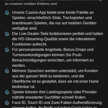
an unserem mobilen Erlebnis sind:
Unsere Casino-App bietet eine breite Palette an
Spielen, einschließlich Slots, Tischspielen und
brandneuen Spielen, die nur auf mobilen Geräten
verfügbar sind.
Die Live-Dealer-Teile funktionieren perfekt und halten
die HD-Streaming-Qualität sowie die interaktiven
Funktionen aufrecht.
Für personalisierte Angebote, Bonus-Drops und
Turnierankündigungen können Sie Push-
Benachrichtigungen einrichten, um informiert zu
werden.
Mehrere Sprachen werden unterstützt, um Kunden
aus der ganzen Welt zu bedienen, und die
Oberfläche ist so gestaltet, dass sie mit einer Hand
bedienbar ist.
Spieler können ihre Lieblingsspiele oder Provider
mithilfe erweiterter Suchfilter schnell finden.
Face ID, Touch ID und Zwei-Faktor-Authentifizierung
können helfen, Ihr Profil auf jedem Gerät sicher zu