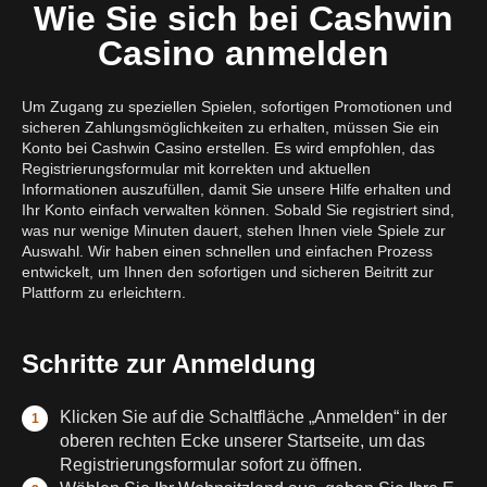
Wie Sie sich bei Cashwin
Casino anmelden
Um Zugang zu speziellen Spielen, sofortigen Promotionen und
sicheren Zahlungsmöglichkeiten zu erhalten, müssen Sie ein
Konto bei Cashwin Casino erstellen. Es wird empfohlen, das
Registrierungsformular mit korrekten und aktuellen
Informationen auszufüllen, damit Sie unsere Hilfe erhalten und
Ihr Konto einfach verwalten können. Sobald Sie registriert sind,
was nur wenige Minuten dauert, stehen Ihnen viele Spiele zur
Auswahl. Wir haben einen schnellen und einfachen Prozess
entwickelt, um Ihnen den sofortigen und sicheren Beitritt zur
Plattform zu erleichtern.
Schritte zur Anmeldung
Klicken Sie auf die Schaltfläche „Anmelden“ in der
oberen rechten Ecke unserer Startseite, um das
Registrierungsformular sofort zu öffnen.