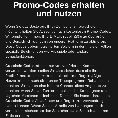
Promo-Codes erhalten
und nutzen
Wenn Sie das Beste aus Ihrer Zeit bei uns herausholen
möchten, halten Sie Ausschau nach kostenlosen Promo-Codes.
Wir empfehlen Ihnen, Ihre E-Mails regelmäßig zu überprüfen
und Benachrichtigungen von unserer Plattform zu aktivieren.
Diese Codes geben registrierten Spielern in den meisten Fällen
spezielle Belohnungen wie Freispiele oder andere
Bonusfunktionen.
Gutschein-Codes können nur von verifizierten Konten
verwendet werden, stellen Sie also sicher, dass alle Ihre
Profilinformationen korrekt und aktuell sind. Regelmäßige
Nutzer können auch über unser Treueprogramm Rabattcodes
erhalten. Sie haben eine höhere Chance, diese Angebote zu
erhalten, wenn Sie an Turnieren, saisonalen Kampagnen und
täglichen Missionen teilnehmen. Denken Sie immer daran, dass
Gutschein-Codes Ablaufdaten und Regeln zur Verwendung
haben können. Wenn Sie die Vorteile von Kampagnen nicht
verpassen möchten, stellen Sie sicher, dass Sie sich an deren
Ende erinnern.