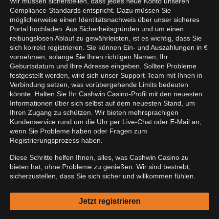
Wir müssen sicherstellen, dass jedes neue Konto unseren
Compliance-Standards entspricht. Dazu müssen Sie
möglicherweise einen Identitätsnachweis über unser sicheres
Portal hochladen. Aus Sicherheitsgründen und um einen
reibungslosen Ablauf zu gewährleisten, ist es wichtig, dass Sie
sich korrekt registrieren. Sie können Ein- und Auszahlungen in €
vornehmen, solange Sie Ihren richtigen Namen, Ihr
Geburtsdatum und Ihre Adresse eingeben. Sollten Probleme
festgestellt werden, wird sich unser Support-Team mit Ihnen in
Verbindung setzen, was vorübergehende Limits bedeuten
könnte. Halten Sie Ihr Cashwin Casino-Profil mit den neuesten
Informationen über sich selbst auf dem neuesten Stand, um
Ihren Zugang zu schützen. Wir bieten mehrsprachigen
Kundenservice rund um die Uhr per Live-Chat oder E-Mail an,
wenn Sie Probleme haben oder Fragen zum
Registrierungsprozess haben.
Diese Schritte helfen Ihnen, alles, was Cashwin Casino zu
bieten hat, ohne Probleme zu genießen. Wir sind bestrebt,
sicherzustellen, dass Sie sich sicher und willkommen fühlen.
Jetzt registrieren