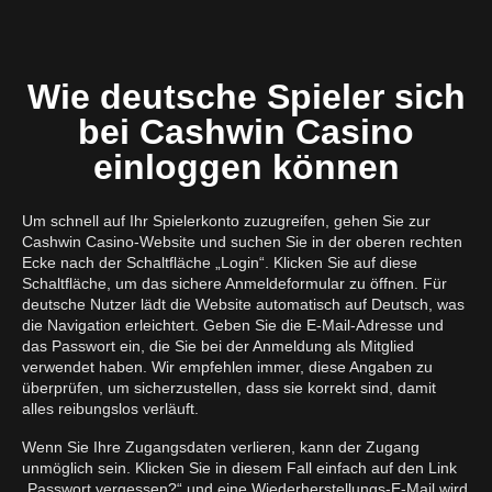
Wie deutsche Spieler sich
bei Cashwin Casino
einloggen können
Um schnell auf Ihr Spielerkonto zuzugreifen, gehen Sie zur
Cashwin Casino-Website und suchen Sie in der oberen rechten
Ecke nach der Schaltfläche „Login“. Klicken Sie auf diese
Schaltfläche, um das sichere Anmeldeformular zu öffnen. Für
deutsche Nutzer lädt die Website automatisch auf Deutsch, was
die Navigation erleichtert. Geben Sie die E-Mail-Adresse und
das Passwort ein, die Sie bei der Anmeldung als Mitglied
verwendet haben. Wir empfehlen immer, diese Angaben zu
überprüfen, um sicherzustellen, dass sie korrekt sind, damit
alles reibungslos verläuft.
Wenn Sie Ihre Zugangsdaten verlieren, kann der Zugang
unmöglich sein. Klicken Sie in diesem Fall einfach auf den Link
„Passwort vergessen?“ und eine Wiederherstellungs-E-Mail wird